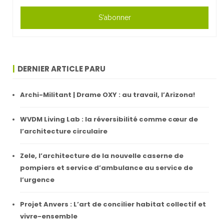
S'abonner
DERNIER ARTICLE PARU
Archi-Militant | Drame OXY : au travail, l’Arizona!
WVDM Living Lab : la réversibilité comme cœur de
l’architecture circulaire
Zele, l’architecture de la nouvelle caserne de
pompiers et service d’ambulance au service de
l’urgence
Projet Anvers : L’art de concilier habitat collectif et
vivre-ensemble