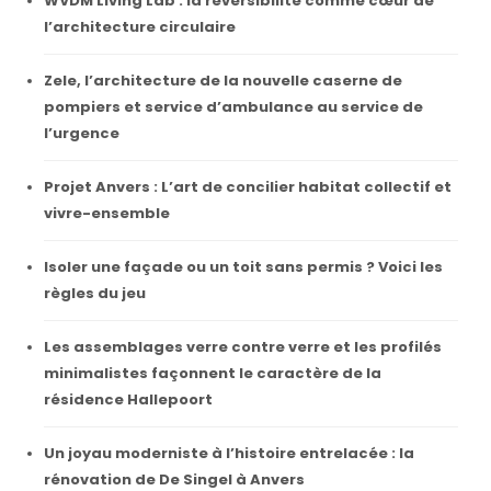
WVDM Living Lab : la réversibilité comme cœur de
l’architecture circulaire
Zele, l’architecture de la nouvelle caserne de
pompiers et service d’ambulance au service de
l’urgence
Projet Anvers : L’art de concilier habitat collectif et
vivre-ensemble
Isoler une façade ou un toit sans permis ? Voici les
règles du jeu
Les assemblages verre contre verre et les profilés
minimalistes façonnent le caractère de la
résidence Hallepoort
Un joyau moderniste à l’histoire entrelacée : la
rénovation de De Singel à Anvers