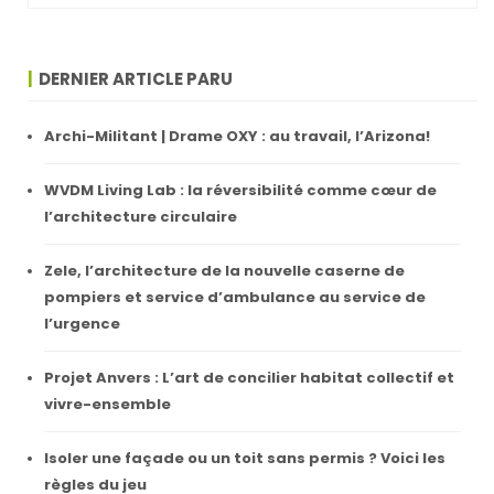
DERNIER ARTICLE PARU
Archi-Militant | Drame OXY : au travail, l’Arizona!
WVDM Living Lab : la réversibilité comme cœur de
l’architecture circulaire
Zele, l’architecture de la nouvelle caserne de
pompiers et service d’ambulance au service de
l’urgence
Projet Anvers : L’art de concilier habitat collectif et
vivre-ensemble
Isoler une façade ou un toit sans permis ? Voici les
règles du jeu