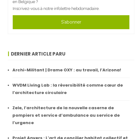
en Belgique ?
Inscrivez-vous à notre infolettre hebdomadaire.
S'abonner
DERNIER ARTICLE PARU
Archi-Militant | Drame OXY : au travail, l’Arizona!
WVDM Living Lab : la réversibilité comme cœur de
l’architecture circulaire
Zele, l’architecture de la nouvelle caserne de
pompiers et service d’ambulance au service de
l’urgence
Projet Anvers : L’art de concilier habitat collectif et