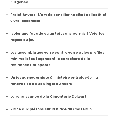
l’urgence
Projet Anvers : L’art de concilier habitat collectif et
vivre-ensemble
Isoler une façade ou un toit sans permis ? Voici les
règles du jeu
Les assemblages verre contre verre et les profilés
minimalistes façonnent le caractère de la
résidence Hallepoort
Un joyau moderniste à l’histoire entrelacée : la
rénovation de De Singel à Anvers
La renaissance de la Cimenterie Delwart
Place aux piétons sur la Place du Châtelain