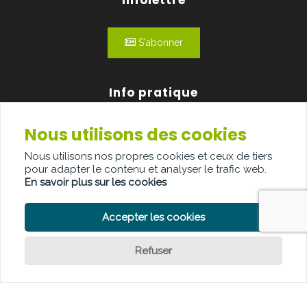
Infolettre
S'abonner
Info pratique
Nous utilisons des cookies
Qui sommes-nous?
Nous utilisons nos propres cookies et ceux de tiers
Publicité
pour adapter le contenu et analyser le trafic web.
En savoir plus sur les cookies
Contact
Accepter les cookies
Refuser
POLITIQUE DE CONFIDENTIALITÉ
POLITIQUE DE COOKIE
Question ?
CLAUSE DE NON-RESPONSABILITÉ
© Copyright Palindroom 2026