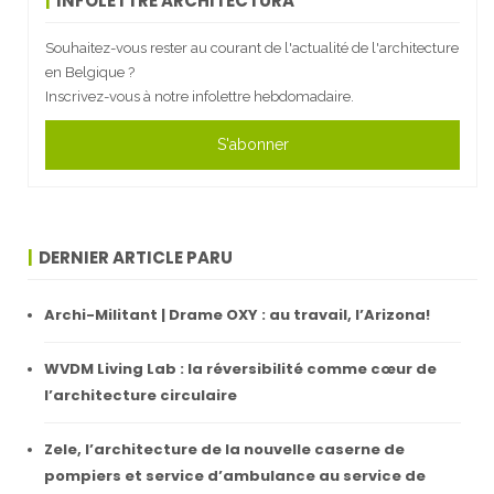
INFOLETTRE ARCHITECTURA
Souhaitez-vous rester au courant de l'actualité de l'architecture
en Belgique ?
Inscrivez-vous à notre infolettre hebdomadaire.
S'abonner
DERNIER ARTICLE PARU
Archi-Militant | Drame OXY : au travail, l’Arizona!
WVDM Living Lab : la réversibilité comme cœur de
l’architecture circulaire
Zele, l’architecture de la nouvelle caserne de
pompiers et service d’ambulance au service de