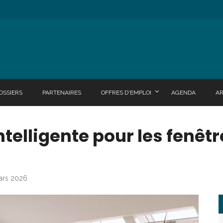
OSSIERS
PARTENAIRES
OFFRES D'EMPLOI
AGENDA
A
telligente pour les fenêtr
mars 2026