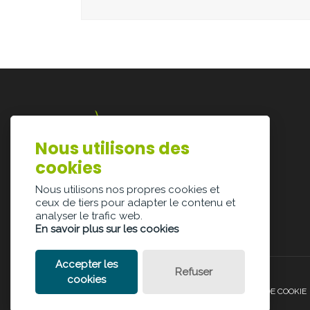
Nous utilisons des
Lazarijstraat 168
cookies
3500 Hasselt
info@architectura.be
Nous utilisons nos propres cookies et
ceux de tiers pour adapter le contenu et
analyser le trafic web.
En savoir plus sur les cookies
Accepter les
Refuser
cookies
POLITIQUE DE CONFIDENTIALITÉ
POLITIQUE DE COOKIE