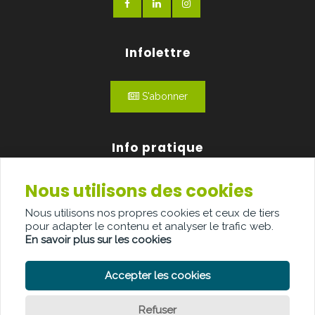
Infolettre
S'abonner
Info pratique
Nous utilisons des cookies
Qui sommes-nous?
Nous utilisons nos propres cookies et ceux de tiers
Publicité
pour adapter le contenu et analyser le trafic web.
En savoir plus sur les cookies
Contact
Accepter les cookies
Refuser