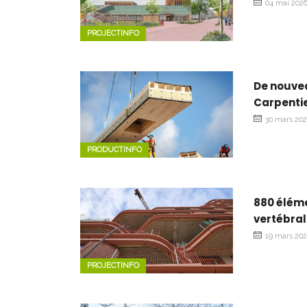
04 mai 202
PROJECTINFO
De nouve
Carpentie
30 mars 20
PRODUCTINFO
880 éléme
vertébral
19 mars 20
PROJECTINFO