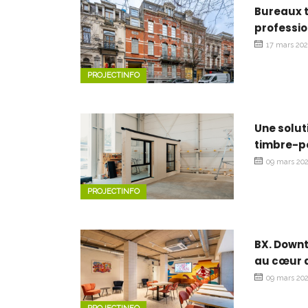
Bureaux t
professio
17 mars 20
PROJECTINFO
Une solut
timbre-p
09 mars 20
PROJECTINFO
BX. Downt
au cœur d
09 mars 20