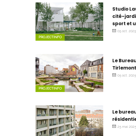
Studio L
cité-jard
sport et 
05 oct. 202
PROJECTINFO
Le Bureau
Tirlemont
05 oct. 202
PROJECTINFO
Le bureau
résidenti
25 mai 202