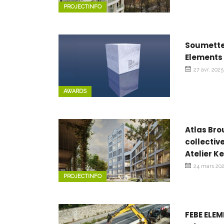
PROJECTINFO
Soumettez
Elements
27 avr. 2025
AWARDS
Atlas Bro
collectiv
Atelier K
24 mars 20
PROJECTINFO
FEBE ELEM