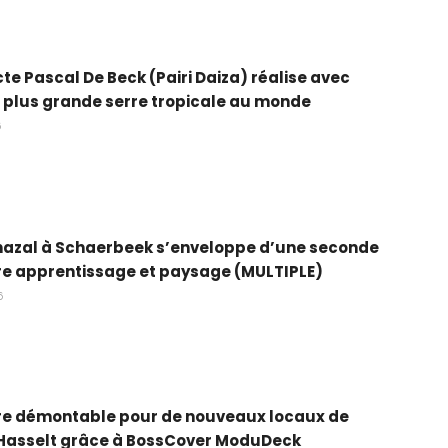
cte Pascal De Beck (Pairi Daiza) réalise avec
 plus grande serre tropicale au monde
6
hazal à Schaerbeek s’enveloppe d’une seconde
re apprentissage et paysage (MULTIPLE)
6
ure démontable pour de nouveaux locaux de
 Hasselt grâce à BossCover ModuDeck