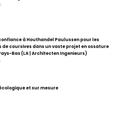
6
t confiance à Houthandel Paulussen pour les
 de coursives dans un vaste projet en ossature
Pays-Bas (LA | Architecten Ingenieurs)
5
 écologique et sur mesure