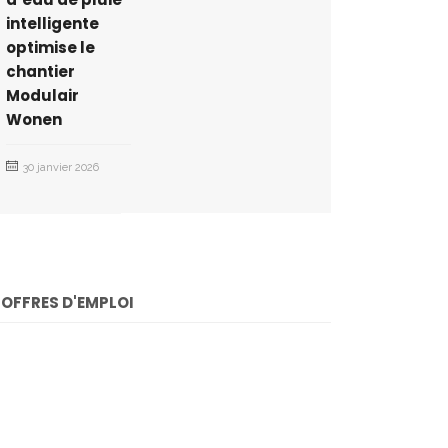
intelligente
optimise le
chantier
Modulair
Wonen
30 janvier 2026
OFFRES D'EMPLOI