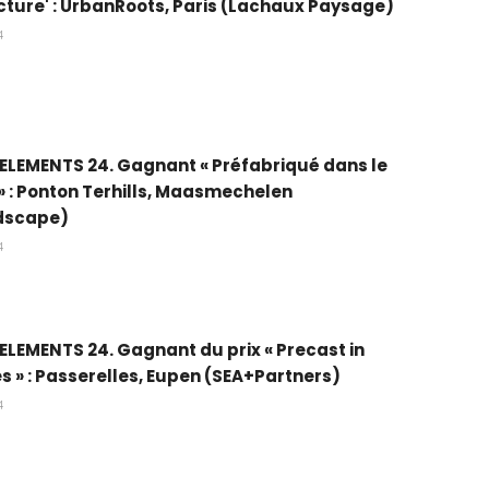
cture' : UrbanRoots, Paris (Lachaux Paysage)
4
 ELEMENTS 24. Gagnant « Préfabriqué dans le
 : Ponton Terhills, Maasmechelen
dscape)
4
 ELEMENTS 24. Gagnant du prix « Precast in
s » : Passerelles, Eupen (SEA+Partners)
4