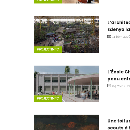
PROJECTINFO
L’archite
Edenya la
11 févr. 202
PROJECTINFO
L’École C
peau ent
04 févr. 202
PROJECTINFO
Une toit
scouts à