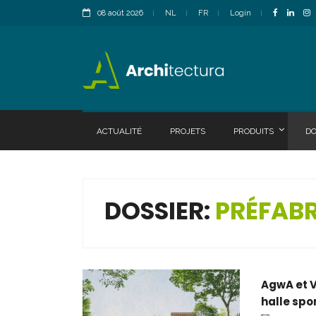
08 août 2026
NL
FR
Login
ACTUALITÉ
PROJETS
PRODUITS
DO
DOSSIER:
PRÉFAB
AgwA et V
halle spo