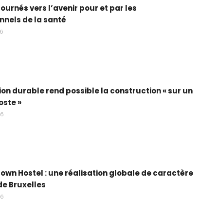
ournés vers l’avenir pour et par les
nnels de la santé
26
ion durable rend possible la construction « sur un
oste »
26
own Hostel : une réalisation globale de caractère
e Bruxelles
26