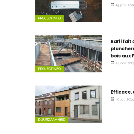
15 janv. 202
PROJECTINFO
Barli fai
planchers
bois aux 
25 nov. 202
PROJECTINFO
Efficace,
30 oct. 2025
DUURZAAMHEID