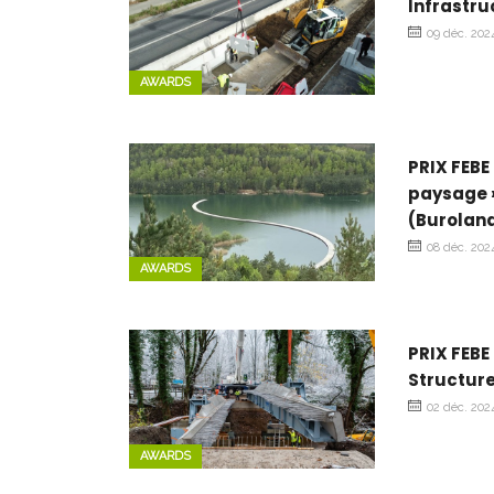
Infrastru
09 déc. 202
AWARDS
PRIX FEBE
paysage »
(Burolan
08 déc. 202
AWARDS
PRIX FEBE
Structure
02 déc. 202
AWARDS