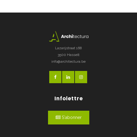
Lazarijstraat 168
3500 Hasselt
info@architectura.be
Infolettre
S'abonner