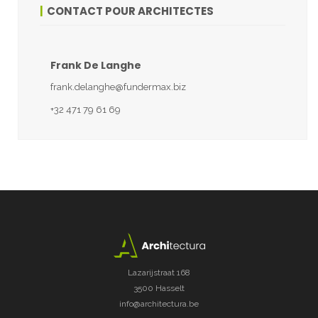
CONTACT POUR ARCHITECTES
Frank De Langhe
frank.delanghe@fundermax.biz
+32 471 79 61 69
Lazarijstraat 168
3500 Hasselt
info@architectura.be