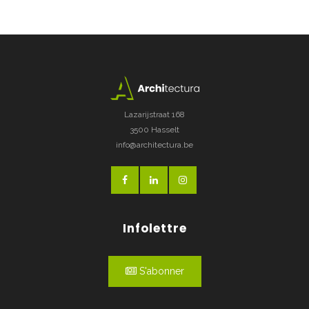
Lazarijstraat 168
3500 Hasselt
info@architectura.be
Infolettre
S'abonner