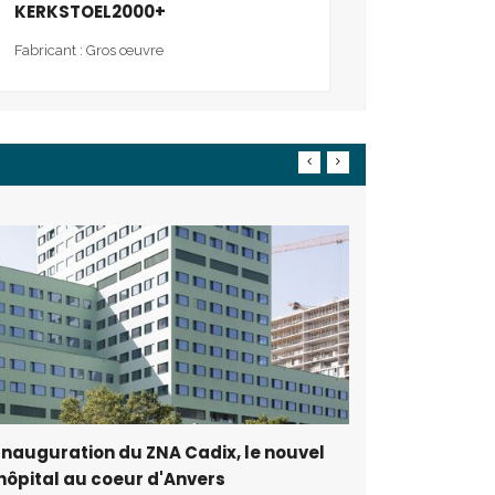
KERKSTOEL2000+
Fabricant : Gros œuvre
ZNA Cadi
hôpital 
extérieu
03 janvier
Inauguration du ZNA Cadix, le nouvel
hôpital au coeur d'Anvers