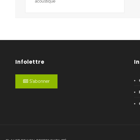
acoustique
Infolettre
I
S'abonner