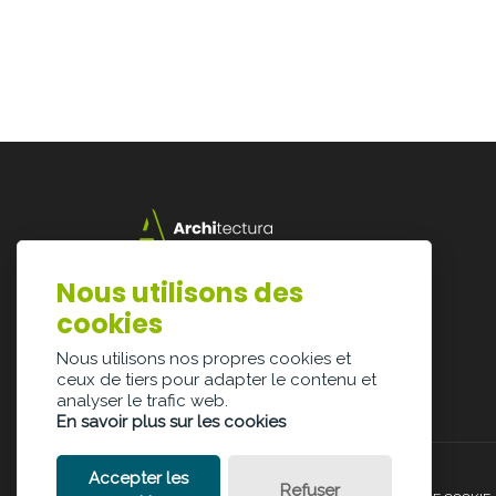
Lazarijstraat 168
Nous utilisons des
3500 Hasselt
cookies
info@architectura.be
Nous utilisons nos propres cookies et
ceux de tiers pour adapter le contenu et
analyser le trafic web.
En savoir plus sur les cookies
Accepter les
Refuser