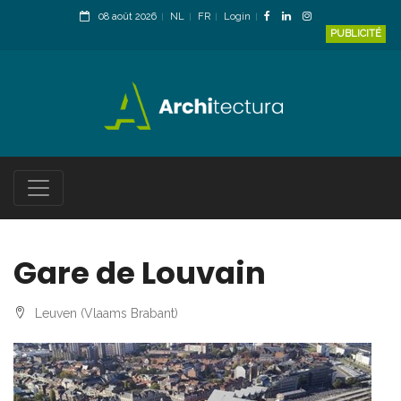
08 août 2026
NL
FR
Login
PUBLICITÉ
Gare de Louvain
Leuven (Vlaams Brabant)