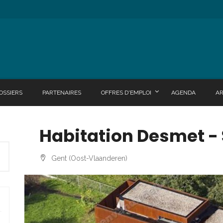
OSSIERS
PARTENAIRES
OFFRES D'EMPLOI
AGENDA
A
Habitation Desmet -
Gent (Oost-Vlaanderen)