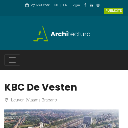
07 août 2026
NL
FR
Login
PUBLICITÉ
KBC De Vesten
Leuven (Vlaams Brabant)