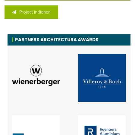
Project indienen
PARTNERS ARCHITECTURA AWARDS