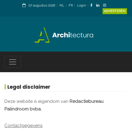
07 augustus 2026
NL
FR
Login
ADVERTEREN
Legal disclaimer
Deze website is eigendom van
Redactiebureau
Palindroom bvba.
Contactgegevens