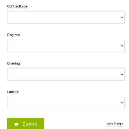
Contracttype
Regime
Ervaring
Locatie
Zoeken
Wis filters