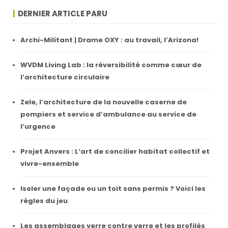
DERNIER ARTICLE PARU
Archi-Militant | Drame OXY : au travail, l’Arizona!
WVDM Living Lab : la réversibilité comme cœur de
l’architecture circulaire
Zele, l’architecture de la nouvelle caserne de
pompiers et service d’ambulance au service de
l’urgence
Projet Anvers : L’art de concilier habitat collectif et
vivre-ensemble
Isoler une façade ou un toit sans permis ? Voici les
règles du jeu
Les assemblages verre contre verre et les profilés