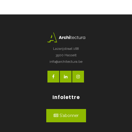
Lazarijstraat 168
3500 Hasselt
info@architectura.be
Infolettre
S'abonner