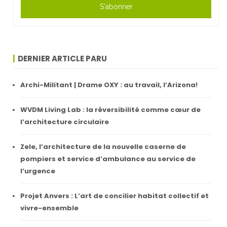
S'abonner
DERNIER ARTICLE PARU
Archi-Militant | Drame OXY : au travail, l’Arizona!
WVDM Living Lab : la réversibilité comme cœur de
l’architecture circulaire
Zele, l’architecture de la nouvelle caserne de
pompiers et service d’ambulance au service de
l’urgence
Projet Anvers : L’art de concilier habitat collectif et
vivre-ensemble