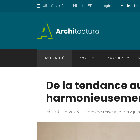
06 août 2026
NL
FR
Login
ACTUALITÉ
PROJETS
PRODUITS
D
De la tendance au
harmonieusement l
08 juin 2026
Dernière mise à jour: 12 ju