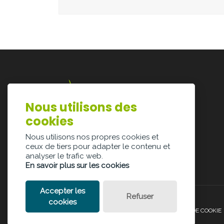
Nous utilisons des
Lazarijstraat 168
cookies
3500 Hasselt
info@architectura.be
Nous utilisons nos propres cookies et
ceux de tiers pour adapter le contenu et
analyser le trafic web.
En savoir plus sur les cookies
Accepter les
Refuser
cookies
POLITIQUE DE CONFIDENTIALITÉ
POLITIQUE DE COOKIE