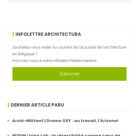
INFOLETTRE ARCHITECTURA
Souhaitez-vous rester au courant de l'actualité de l'architecture
en Belgique ?
Inscrivez-vous à notre infolettre hebdomadaire.
S'abonner
DERNIER ARTICLE PARU
Archi-Militant | Drame OXY : au travail, l’Arizona!
WVDM Living Lab : la réversibilité comme cœur de