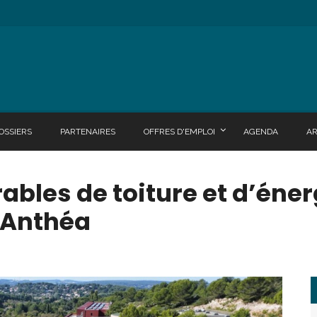
OSSIERS
PARTENAIRES
OFFRES D'EMPLOI
AGENDA
A
ables de toiture et d’éner
’Anthéa