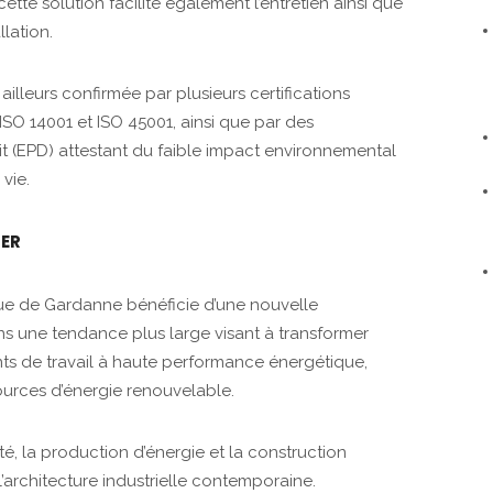
ette solution facilite également l’entretien ainsi que
llation.
 ailleurs confirmée par plusieurs certifications
ISO 14001 et ISO 45001, ainsi que par des
t (EPD) attestant du faible impact environnemental
vie.
IER
rique de Gardanne bénéficie d’une nouvelle
ans une tendance plus large visant à transformer
nts de travail à haute performance énergétique,
ources d’énergie renouvelable.
ité, la production d’énergie et la construction
’architecture industrielle contemporaine.