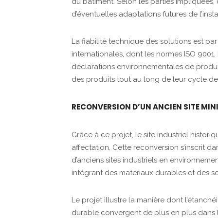
du bâtiment. Selon les parties impliquées, c
d’éventuelles adaptations futures de l’insta
La fiabilité technique des solutions est par
internationales, dont les normes ISO 9001, 
déclarations environnementales de produi
des produits tout au long de leur cycle de 
RECONVERSION D’UN ANCIEN SITE MIN
Grâce à ce projet, le site industriel histo
affectation. Cette reconversion s’inscrit d
d’anciens sites industriels en environneme
intégrant des matériaux durables et des s
Le projet illustre la manière dont l’étanché
durable convergent de plus en plus dans l