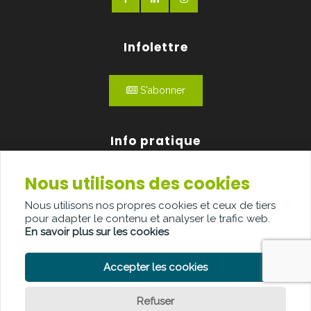
Infolettre
S'abonner
Info pratique
Nous utilisons des cookies
Qui sommes-nous?
Nous utilisons nos propres cookies et ceux de tiers
Publicité
pour adapter le contenu et analyser le trafic web.
En savoir plus sur les cookies
Contact
Accepter les cookies
Refuser
POLITIQUE DE CONFIDENTIALITÉ
POLITIQUE DE COOKIE