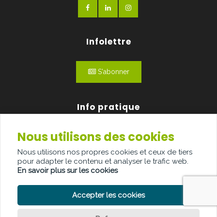
Infolettre
S'abonner
Info pratique
Nous utilisons des cookies
Qui sommes-nous?
Nous utilisons nos propres cookies et ceux de tiers
Publicité
pour adapter le contenu et analyser le trafic web.
En savoir plus sur les cookies
Contact
Accepter les cookies