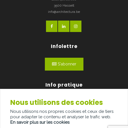
3500 Hasselt
info@architectura.be
Infolettre
S'abonner
Info pratique
Nous utilisons des cookies
Qui sommes-nous?
Nous utilisons nos propres cookies et ceux de tiers
Publicité
pour adapter le contenu et analyser le trafic web.
En savoir plus sur les cookies
Contact