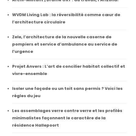
WVDM Living Lab : la réversibilité comme cœur de
l’architecture circulaire
Zele, l’architecture de la nouvelle caserne de
pompiers et service d’ambulance au service de
l’urgence
Projet Anvers : L’art de concilier habitat collectif et
vivre-ensemble
Isoler une façade ou un toit sans permis ? Voici les
règles du jeu
Les assemblages verre contre verre et les profilés
minimalistes façonnent le caractère de la
résidence Hallepoort