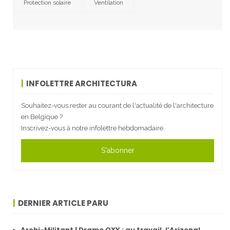
Protection solaire
Ventilation
INFOLETTRE ARCHITECTURA
Souhaitez-vous rester au courant de l'actualité de l'architecture
en Belgique ?
Inscrivez-vous à notre infolettre hebdomadaire.
S'abonner
DERNIER ARTICLE PARU
Archi-Militant | Drame OXY : au travail, l’Arizona!