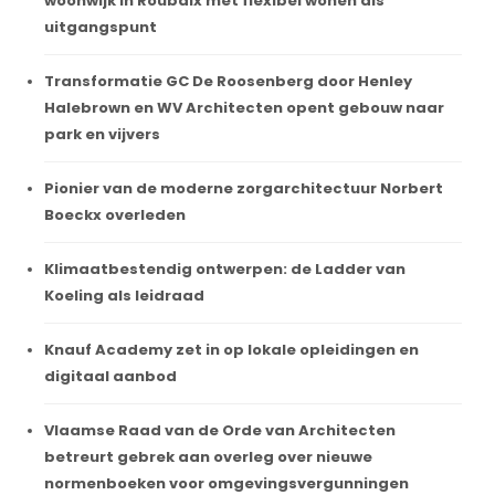
woonwijk in Roubaix met flexibel wonen als
uitgangspunt
Transformatie GC De Roosenberg door Henley
Halebrown en WV Architecten opent gebouw naar
park en vijvers
Pionier van de moderne zorgarchitectuur Norbert
Boeckx overleden
Klimaatbestendig ontwerpen: de Ladder van
Koeling als leidraad
Knauf Academy zet in op lokale opleidingen en
digitaal aanbod
Vlaamse Raad van de Orde van Architecten
betreurt gebrek aan overleg over nieuwe
normenboeken voor omgevingsvergunningen