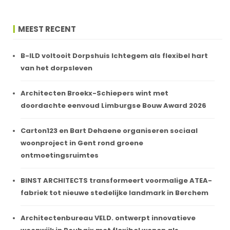
MEEST RECENT
B-ILD voltooit Dorpshuis Ichtegem als flexibel hart
van het dorpsleven
Architecten Broekx-Schiepers wint met
doordachte eenvoud Limburgse Bouw Award 2026
Carton123 en Bart Dehaene organiseren sociaal
woonproject in Gent rond groene
ontmoetingsruimtes
BINST ARCHITECTS transformeert voormalige ATEA-
fabriek tot nieuwe stedelijke landmark in Berchem
Architectenbureau VELD. ontwerpt innovatieve