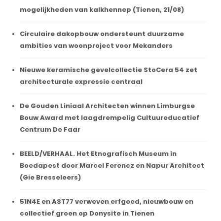
mogelijkheden van kalkhennep (Tienen, 21/08)
Circulaire dakopbouw ondersteunt duurzame
ambities van woonproject voor Mekanders
Nieuwe keramische gevelcollectie StoCera 54 zet
architecturale expressie centraal
De Gouden Liniaal Architecten winnen Limburgse
Bouw Award met laagdrempelig Cultuureducatief
Centrum De Faar
BEELD/VERHAAL. Het Etnografisch Museum in
Boedapest door Marcel Ferencz en Napur Architect
(Gie Bresseleers)
51N4E en AST77 verweven erfgoed, nieuwbouw en
collectief groen op Donysite in Tienen