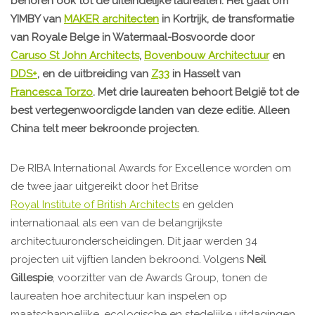
behoren ook tot de uiteindelijke laureaten. Het gaat om
YIMBY van
MAKER architecten
in Kortrijk, de transformatie
van Royale Belge in Watermaal-Bosvoorde door
Caruso St John Architects
,
Bovenbouw Architectuur
en
DDS+
, en de uitbreiding van
Z33
in Hasselt van
Francesca Torzo
. Met drie laureaten behoort België tot de
best vertegenwoordigde landen van deze editie. Alleen
China telt meer bekroonde projecten.
De RIBA International Awards for Excellence worden om
de twee jaar uitgereikt door het Britse
Royal Institute of British Architects
en gelden
internationaal als een van de belangrijkste
architectuuronderscheidingen. Dit jaar werden 34
projecten uit vijftien landen bekroond. Volgens
Neil
Gillespie
, voorzitter van de Awards Group, tonen de
laureaten hoe architectuur kan inspelen op
maatschappelijke, ecologische en stedelijke uitdagingen