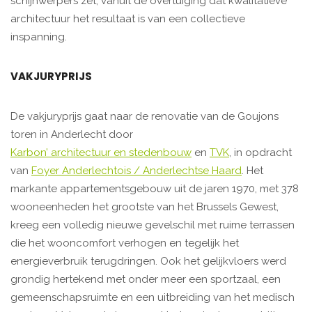
schijnwerpers zet, vanuit de overtuiging dat kwalitatieve
architectuur het resultaat is van een collectieve
inspanning.
VAKJURYPRIJS
De vakjuryprijs gaat naar de renovatie van de Goujons
toren in Anderlecht door
Karbon’ architectuur en stedenbouw
en
TVK
, in opdracht
van
Foyer Anderlechtois / Anderlechtse Haard
. Het
markante appartementsgebouw uit de jaren 1970, met 378
wooneenheden het grootste van het Brussels Gewest,
kreeg een volledig nieuwe gevelschil met ruime terrassen
die het wooncomfort verhogen en tegelijk het
energieverbruik terugdringen. Ook het gelijkvloers werd
grondig hertekend met onder meer een sportzaal, een
gemeenschapsruimte en een uitbreiding van het medisch