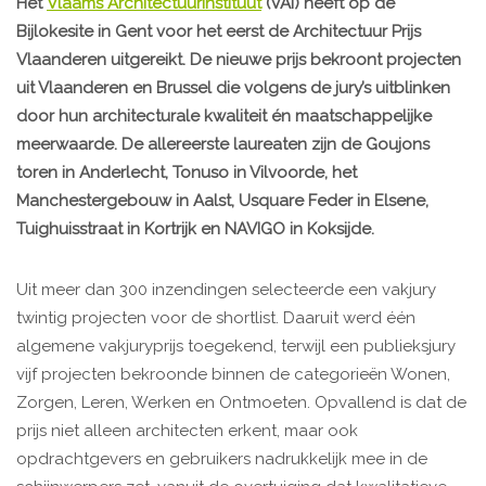
Het
Vlaams Architectuurinstituut
(VAi) heeft op de
Bijlokesite in Gent voor het eerst de Architectuur Prijs
Vlaanderen uitgereikt. De nieuwe prijs bekroont projecten
uit Vlaanderen en Brussel die volgens de jury’s uitblinken
door hun architecturale kwaliteit én maatschappelijke
meerwaarde. De allereerste laureaten zijn de Goujons
toren in Anderlecht, Tonuso in Vilvoorde, het
Manchestergebouw in Aalst, Usquare Feder in Elsene,
Tuighuisstraat in Kortrijk en NAVIGO in Koksijde.
Uit meer dan 300 inzendingen selecteerde een vakjury
twintig projecten voor de shortlist. Daaruit werd één
algemene vakjuryprijs toegekend, terwijl een publieksjury
vijf projecten bekroonde binnen de categorieën Wonen,
Zorgen, Leren, Werken en Ontmoeten. Opvallend is dat de
prijs niet alleen architecten erkent, maar ook
opdrachtgevers en gebruikers nadrukkelijk mee in de