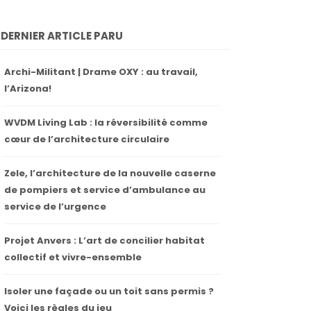
DERNIER ARTICLE PARU
Archi-Militant | Drame OXY : au travail,
l’Arizona!
WVDM Living Lab : la réversibilité comme
cœur de l’architecture circulaire
Zele, l’architecture de la nouvelle caserne
de pompiers et service d’ambulance au
service de l’urgence
Projet Anvers : L’art de concilier habitat
collectif et vivre-ensemble
Isoler une façade ou un toit sans permis ?
Voici les règles du jeu