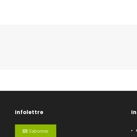
Infolettre
I
S'abonner