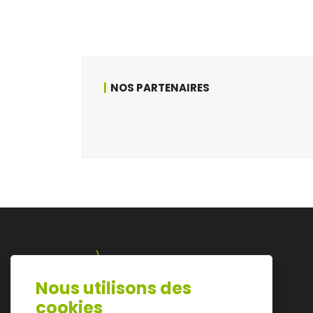
NOS PARTENAIRES
Nous utilisons des
Lazarijstraat 168
cookies
3500 Hasselt