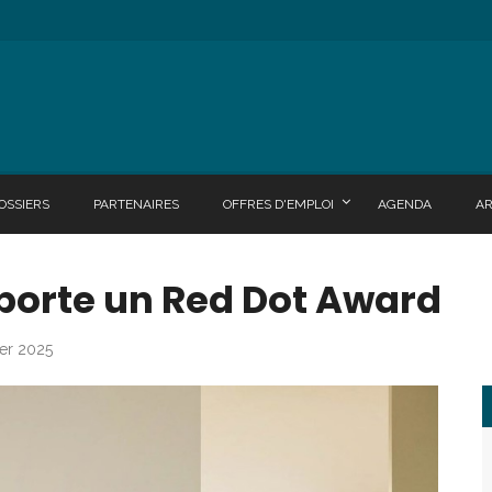
OSSIERS
PARTENAIRES
OFFRES D'EMPLOI
AGENDA
A
porte un Red Dot Award
ier 2025