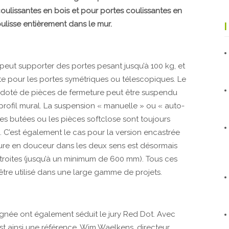
oulissantes en bois et pour portes coulissantes en
coulisse entièrement dans le mur.
peut supporter des portes pesant jusqu’à 100 kg, et
e pour les portes symétriques ou télescopiques. Le
t doté de pièces de fermeture peut être suspendu
rofil mural. La suspension « manuelle » ou « auto-
 les butées ou les pièces softclose sont toujours
. C’est également le cas pour la version encastrée
ture en douceur dans les deux sens est désormais
troites (jusqu’à un minimum de 600 mm). Tous ces
tre utilisé dans une large gamme de projets.
oignée ont également séduit le jury Red Dot. Avec
st ainsi une référence. Wim Waelkens, directeur