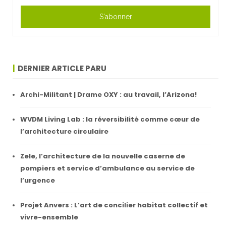
S'abonner
DERNIER ARTICLE PARU
Archi-Militant | Drame OXY : au travail, l’Arizona!
WVDM Living Lab : la réversibilité comme cœur de
l’architecture circulaire
Zele, l’architecture de la nouvelle caserne de
pompiers et service d’ambulance au service de
l’urgence
Projet Anvers : L’art de concilier habitat collectif et
vivre-ensemble