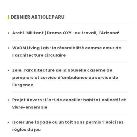
DERNIER ARTICLE PARU
Archi-Militant | Drame OXY : au travail, l’Arizona!
WVDM Living Lab : la réversibilité comme cœur de
l’architecture circulaire
Zele, l’architecture de la nouvelle caserne de
pompiers et service d’ambulance au service de
l’urgence
Projet Anvers : L’art de concilier habitat collectif et
vivre-ensemble
Isoler une façade ou un toit sans permis ? Voici les
règles du jeu