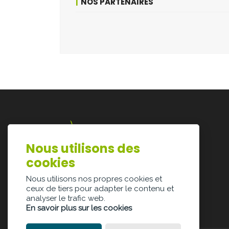
NOS PARTENAIRES
Nous utilisons des
Lazarijstraat 168
cookies
3500 Hasselt
info@architectura.be
Nous utilisons nos propres cookies et
ceux de tiers pour adapter le contenu et
analyser le trafic web.
En savoir plus sur les cookies