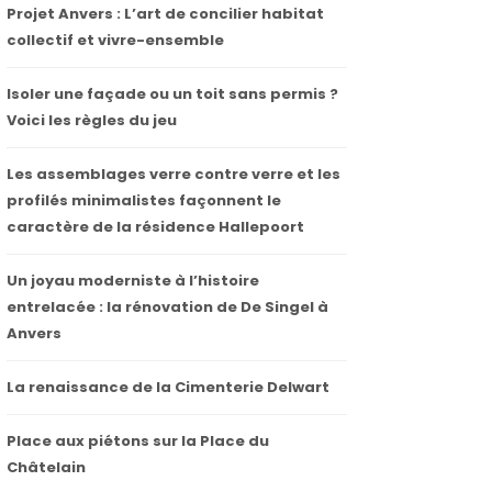
Projet Anvers : L’art de concilier habitat
collectif et vivre-ensemble
Isoler une façade ou un toit sans permis ?
Voici les règles du jeu
Les assemblages verre contre verre et les
profilés minimalistes façonnent le
caractère de la résidence Hallepoort
Un joyau moderniste à l’histoire
entrelacée : la rénovation de De Singel à
Anvers
La renaissance de la Cimenterie Delwart
Place aux piétons sur la Place du
Châtelain