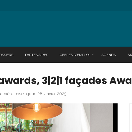
OSSIERS
PARTENAIRES
OFFRES D'EMPLOI
AGENDA
A
awards, 3|2|1 façades Awa
ernière mise à jour: 28 janvier 2025