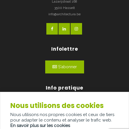
Lazarijstraat 168
3500 Hasselt
info@architectura.be
Infolettre
S'abonner
Info pratique
Nous utilisons des cookies
Qui sommes-nous?
Nous utilisons nos propres cookies et ceux de tiers
Publicité
pour adapter le contenu et analyser le trafic web.
En savoir plus sur les cookies
Contact