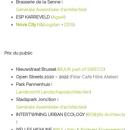
Brasserie de la Senne
(
Générale Assemblée d'achitectes
)
ESP KARREVELD
(
AgwA
)
Nova City I
(
&bogdan
+
DDS
)
Prix du public
Nieuwstraat Brussel
(
BUUR part of SWECO
)
Open Streets 2020 – 2022
(Filter Café Filtré Atelier)
Park Pannenhuis
(
Landinzicht Landschapsarchitecten
)
Stadspark Jonction
(
Générale Assemblée d'achitectes
)
INTERTWINING URBAN ECOLOGY
(
BOB361 Architects
)
IXELLES HIGHLINE
(
MSA
-
Ney & Partners Engineering
)