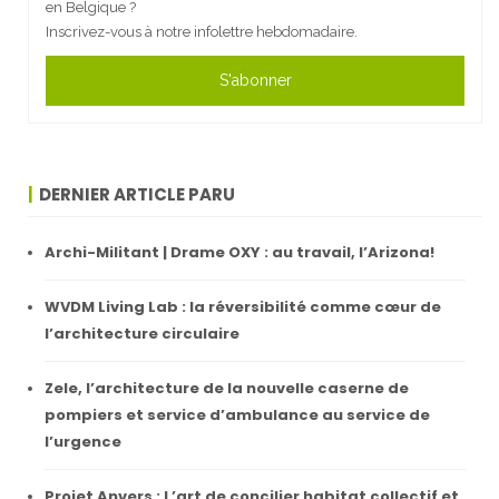
en Belgique ?
Inscrivez-vous à notre infolettre hebdomadaire.
S'abonner
DERNIER ARTICLE PARU
Archi-Militant | Drame OXY : au travail, l’Arizona!
WVDM Living Lab : la réversibilité comme cœur de
l’architecture circulaire
Zele, l’architecture de la nouvelle caserne de
pompiers et service d’ambulance au service de
l’urgence
Projet Anvers : L’art de concilier habitat collectif et