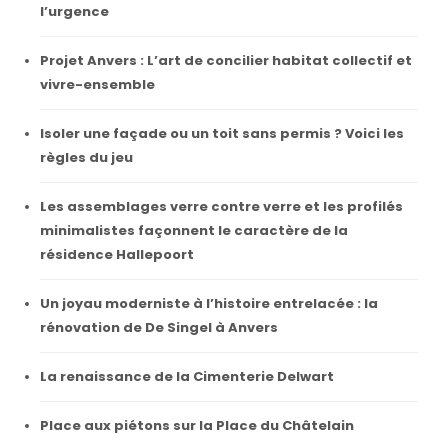
l’urgence
Projet Anvers : L’art de concilier habitat collectif et
vivre-ensemble
Isoler une façade ou un toit sans permis ? Voici les
règles du jeu
Les assemblages verre contre verre et les profilés
minimalistes façonnent le caractère de la
résidence Hallepoort
Un joyau moderniste à l’histoire entrelacée : la
rénovation de De Singel à Anvers
La renaissance de la Cimenterie Delwart
Place aux piétons sur la Place du Châtelain