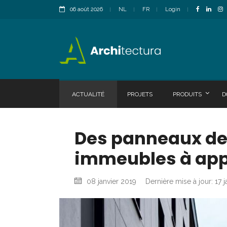
06 août 2026
NL
FR
Login
ACTUALITÉ
PROJETS
PRODUITS
D
Des panneaux de 
immeubles à ap
08 janvier 2019
Dernière mise à jour: 17 