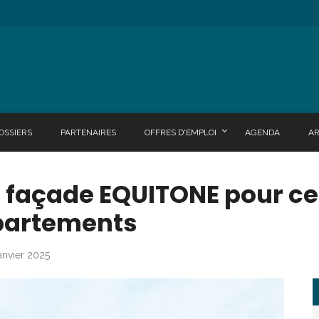
OSSIERS
PARTENAIRES
OFFRES D'EMPLOI
AGENDA
A
façade EQUITONE pour ces
partements
janvier 2025