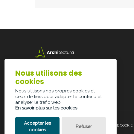
Lazarijstraat 168
3500 Hasselt
Nous utilisons des
info@architectura.be
cookies
Nous utilisons nos propres cookies et
ceux de tiers pour adapter le contenu et
analyser le trafic web.
En savoir plus sur les cookies
Accepter les
POLITIQUE DE CONFIDENTIALITÉ
POLITIQUE DE COOKIE
Refuser
cookies