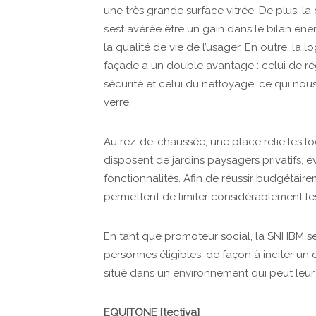
une très grande surface vitrée. De plus, la
s’est avérée être un gain dans le bilan én
la qualité de vie de l’usager. En outre, la
façade a un double avantage : celui de ré
sécurité et celui du nettoyage, ce qui nou
verre.
Au rez-de-chaussée, une place relie les l
disposent de jardins paysagers privatifs, évi
fonctionnalités. Afin de réussir budgétaire
permettent de limiter considérablement l
En tant que promoteur social, la SNHBM s
personnes éligibles, de façon à inciter 
situé dans un environnement qui peut leur p
EQUITONE [tectiva]