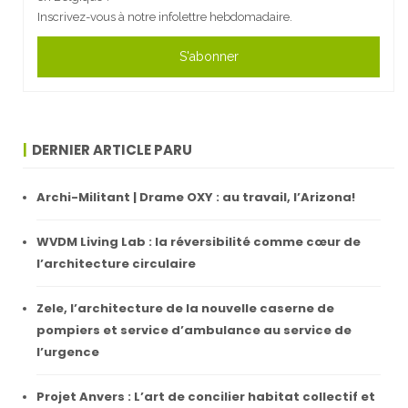
Inscrivez-vous à notre infolettre hebdomadaire.
S'abonner
DERNIER ARTICLE PARU
Archi-Militant | Drame OXY : au travail, l’Arizona!
WVDM Living Lab : la réversibilité comme cœur de
l’architecture circulaire
Zele, l’architecture de la nouvelle caserne de
pompiers et service d’ambulance au service de
l’urgence
Projet Anvers : L’art de concilier habitat collectif et