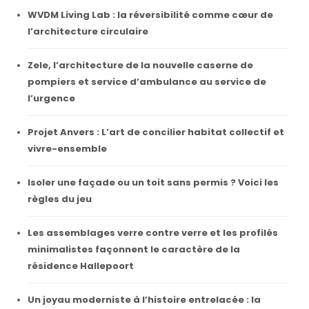
WVDM Living Lab : la réversibilité comme cœur de
l’architecture circulaire
Zele, l’architecture de la nouvelle caserne de
pompiers et service d’ambulance au service de
l’urgence
Projet Anvers : L’art de concilier habitat collectif et
vivre-ensemble
Isoler une façade ou un toit sans permis ? Voici les
règles du jeu
Les assemblages verre contre verre et les profilés
minimalistes façonnent le caractère de la
résidence Hallepoort
Un joyau moderniste à l’histoire entrelacée : la