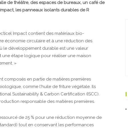
salle de théâtre, des espaces de bureaux, un café de
l Impact, les panneaux isolants durables de R
cticel Impact contient des matériaux bio-
ure économie circulaire et à une réduction des
 où le développement durable est une valeur
ait une étape logique pour réaliser une maison
nement. »
t composés en partie de matières premières
ologique, comme l'huile de friture végétale. Ils
ional Sustainability & Carbon Certification (ISCC).
la production responsable des matières premières.
-ressourcé de 25 % pour une réduction moyenne de
tandard) tout en conservant les performances