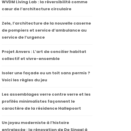
WVDM Living Lab : la réversibilité comme
cœur de l’architecture circulaire
Zele, l’architecture de la nouvelle caserne
de pompiers et service d’ambulance au
service de l’urgence
Projet Anvers : L’art de concilier habitat
collectif et vivre-ensemble
Isoler une façade ou un toit sans permis ?
Voici les règles du jeu
Les assemblages verre contre verre et les
profilés minimalistes façonnent le
caractère de la résidence Hallepoort
Un joyau moderniste à l’histoire
entrelacée : la rénovation de De Singel à