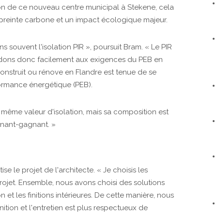
ion de ce nouveau centre municipal à Stekene, cela
mpreinte carbone et un impact écologique majeur.
s souvent l'isolation PIR », poursuit Bram. « Le PIR
ondons donc facilement aux exigences du PEB en
construit ou rénove en Flandre est tenue de se
formance énergétique (PEB).
même valeur d'isolation, mais sa composition est
agnant-gagnant. »
e le projet de l'architecte. « Je choisis les
projet. Ensemble, nous avons choisi des solutions
 et les finitions intérieures. De cette manière, nous
inition et l'entretien est plus respectueux de