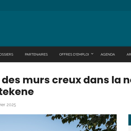
OSSIERS
PARTENAIRES
OFFRES D'EMPLOI
AGENDA
A
e des murs creux dans la 
Stekene
vier 2025