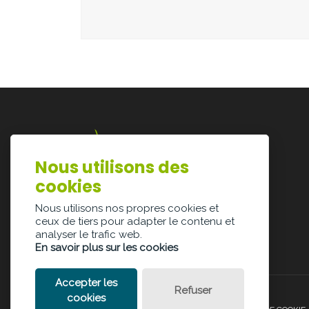
Nous utilisons des
Lazarijstraat 168
cookies
3500 Hasselt
info@architectura.be
Nous utilisons nos propres cookies et
ceux de tiers pour adapter le contenu et
analyser le trafic web.
En savoir plus sur les cookies
Accepter les
Refuser
cookies