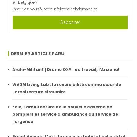
en Belgique ?
Inscrivez-vous à notre infolettre hebdomadaire.
S'abonner
DERNIER ARTICLE PARU
Archi-Militant | Drame OXY : au travail, l’Arizona!
WVDM Living Lab : la réversibilité comme cœur de
l’architecture circulaire
Zele, l’architecture de la nouvelle caserne de
pompiers et service d’ambulance au service de
l’urgence
Projet Anvers : L’art de concilier habitat collectif et