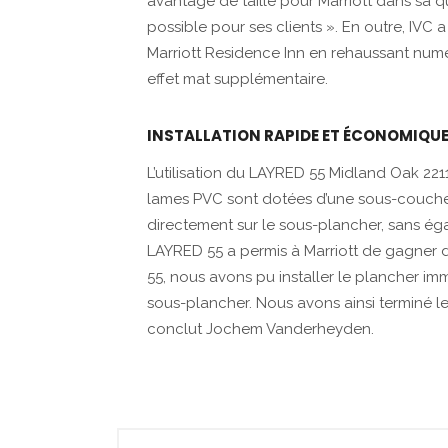
avantage de taille pour Marriott dans sa q
possible pour ses clients ». En outre, IVC
Marriott Residence Inn en rehaussant num
effet mat supplémentaire.
INSTALLATION RAPIDE ET ÉCONOMIQU
L’utilisation du LAYRED 55 Midland Oak 221
lames PVC sont dotées d’une sous-couche int
directement sur le sous-plancher, sans éga
LAYRED 55 a permis à Marriott de gagner 
55, nous avons pu installer le plancher i
sous-plancher. Nous avons ainsi terminé le
conclut Jochem Vanderheyden.