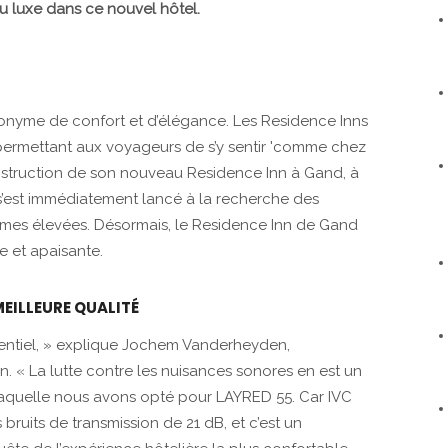
u luxe dans ce nouvel hôtel.
ynonyme de confort et d’élégance. Les Residence Inns
permettant aux voyageurs de s’y sentir 'comme chez
onstruction de son nouveau Residence Inn à Gand, à
 il s’est immédiatement lancé à la recherche des
ormes élevées. Désormais, le Residence Inn de Gand
e et apaisante.
MEILLEURE QUALITÉ
ssentiel, » explique Jochem Vanderheyden,
« La lutte contre les nuisances sonores en est un
r laquelle nous avons opté pour LAYRED 55. Car IVC
bruits de transmission de 21 dB, et c’est un