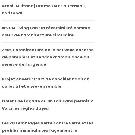
Archi-Militant | Drame OXY : au travail,
l’Arizona!
WVDM Living Lab : la réversibilité comme
cœur de l’architecture circulaire
Zele, l’architecture de la nouvelle caserne
de pompiers et service d’ambulance au
service de l’urgence
Projet Anvers : L’art de concilier habitat
collectif et vivre-ensemble
Isoler une façade ou un toit sans permis ?
Voici les règles du jeu
Les assemblages verre contre verre et les
profilés minimalistes façonnent le