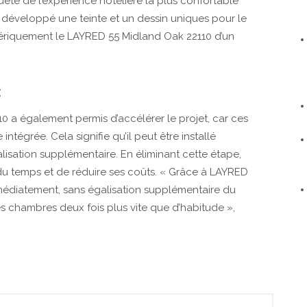
uête de l’expérience hôtelière la plus confortable
 a développé une teinte et un dessin uniques pour le
ériquement le LAYRED 55 Midland Oak 22110 d’un
E
10 a également permis d’accélérer le projet, car ces
égrée. Cela signifie qu’il peut être installé
lisation supplémentaire. En éliminant cette étape,
du temps et de réduire ses coûts. « Grâce à LAYRED
mmédiatement, sans égalisation supplémentaire du
s chambres deux fois plus vite que d’habitude »,