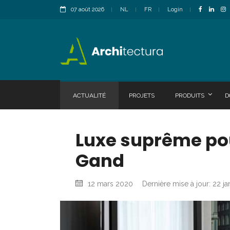
07 août 2026
NL
FR
Login
ACTUALITÉ
PROJETS
PRODUITS
D
Luxe suprême pou
Gand
12 mars 2020
Dernière mise à jour: 22 ja