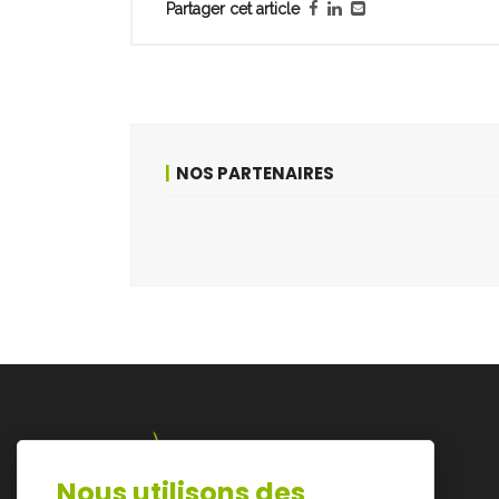
Partager cet article
NOS PARTENAIRES
Nous utilisons des
Lazarijstraat 168