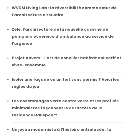
WVDM Living Lab : la réversibilité comme cœur de
l’architecture circulaire
Zele, l’architecture de la nouvelle caserne de
pompiers et service d’ambulance au service de
l’urgence
Projet Anvers : L’art de concilier habitat collectif et
vivre-ensemble
Isoler une façade ou un toit sans permis ? Voici les
règles du jeu
Les assemblages verre contre verre et les profilés
minimalistes façonnent le caractère de la
résidence Hallepoort
Un joyau moderniste à l’histoire entrelacée : la