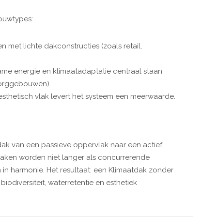
bouwtypes:
met lichte dakconstructies (zoals retail,
ame energie en klimaatadaptatie centraal staan
zorggebouwen)
esthetisch vlak levert het systeem een meerwaarde.
dak van een passieve oppervlak naar een actief
aken worden niet langer als concurrerende
n harmonie. Het resultaat: een Klimaatdak zonder
odiversiteit, waterretentie en esthetiek