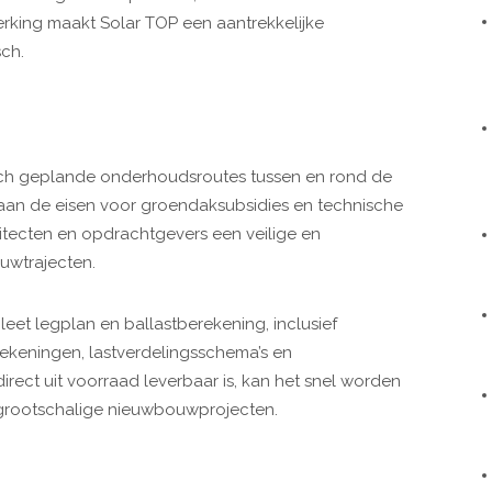
rking maakt Solar TOP een aantrekkelijke
ch.
sch geplande onderhoudsroutes tussen en rond de
aan de eisen voor groendaksubsidies en technische
itecten en opdrachtgevers een veilige en
wtrajecten.
eet legplan en ballastberekening, inclusief
tekeningen, lastverdelingsschema’s en
rect uit voorraad leverbaar is, kan het snel worden
ij grootschalige nieuwbouwprojecten.