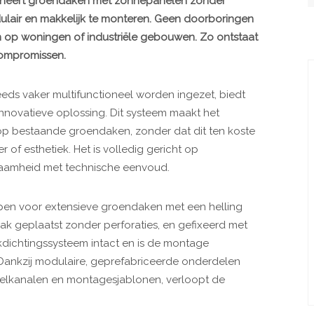
eert groendaken met zonnepanelen zonder
odulair en makkelijk te monteren. Geen doorboringen
 op woningen of industriële gebouwen. Zo ontstaat
compromissen.
eds vaker multifunctioneel worden ingezet, biedt
nnovatieve oplossing. Dit systeem maakt het
op bestaande groendaken, zonder dat dit ten koste
of esthetiek. Het is volledig gericht op
zaamheid met technische eenvoud.
pen voor extensieve groendaken met een helling
dak geplaatst zonder perforaties, en gefixeerd met
dakdichtingssysteem intact en is de montage
Dankzij modulaire, geprefabriceerde onderdelen
belkanalen en montagesjablonen, verloopt de