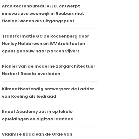
Architectenbureau VELD. ontwerpt
innovatieve woonwijk in Roubaix met
flexibel wonen als uitgangspunt
Transformatie GC De Roosenberg door
Henley Halebrown en WV Architecten
opent gebouw naar park en vijvers
Pionier van de moderne zorgarchitectuur
Norbert Boeckx overleden
Klimaatbestendig ontwerpen: de Ladder
van Koeling als leidraad
Knauf Academy zet in op lokale
opleidingen en digitaal aanbod
Vlaamse Raad van de Orde van