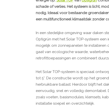
energie op.
Solar TOP
van
Optigrün
combin
schade of verlies. Het systeem is licht, m
nodig. Ideaal voor bestaande groendaken
een multifunctioneel klimaatdak zonder 
In een stedelijke omgeving waar daken ste
Optigrün met het Solar TOP-systeem een i
mogelijk om zonnepanelen te installeren 
gaat van ecologische waarde, waterbeheer 
retrofittoepassingen en combineert duur
Het Solar TOP-systeem is speciaal ontwor
tot 5°. De constructie wordt op het groen
herbruikbare ballast. Hierdoor blijft het 
eenvoudig, snel en volledig demontabel. 
zoals voeten, basismodules, klemsets, ka
installatie soepel en overzichtelijk.