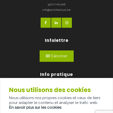
3500 Hasselt
info@architectura.be
Infolettre
S'abonner
Info pratique
Nous utilisons des cookies
Qui sommes-nous?
Nous utilisons nos propres cookies et ceux de tiers
Publicité
pour adapter le contenu et analyser le trafic web.
En savoir plus sur les cookies
Contact