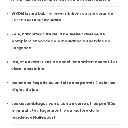
WVDM Living Lab : la réversibilité comme cœur de
l’architecture circulaire
Zele, l’architecture de la nouvelle caserne de
pompiers et service d’ambulance au service de
l’urgence
Projet Anvers : L’art de concilier habitat collectif et
vivre-ensemble
Isoler une façade ou un toit sans permis ? Voici les
règles du jeu
Les assemblages verre contre verre et les profilés
minimalistes façonnent le caractère de la
résidence Hallepoort