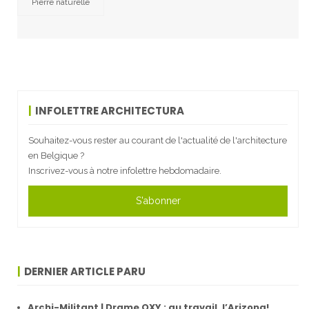
Pierre naturelle
INFOLETTRE ARCHITECTURA
Souhaitez-vous rester au courant de l'actualité de l'architecture
en Belgique ?
Inscrivez-vous à notre infolettre hebdomadaire.
S'abonner
DERNIER ARTICLE PARU
Archi-Militant | Drame OXY : au travail, l’Arizona!