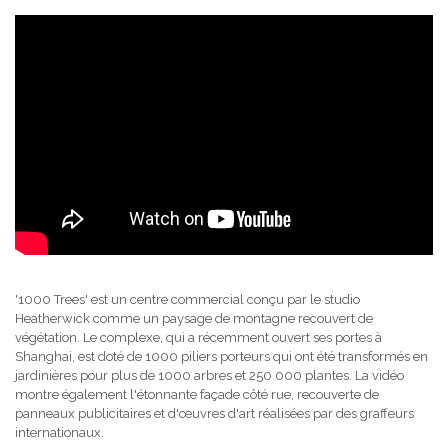
'1000 Trees' est un centre commercial conçu par le studio
Heatherwick comme un paysage de montagne recouvert de
végétation. Le complexe, qui a récemment ouvert ses portes à
Shanghai, est doté de 1000 piliers porteurs qui ont été transformés en
jardinières pour plus de 1000 arbres et 250 000 plantes. La vidéo
montre également l'étonnante façade côté rue, recouverte de
panneaux publicitaires et d'œuvres d'art réalisées par des graffeurs
internationaux.