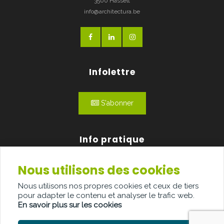
3500 Hasselt
info@architectura.be
Infolettre
S'abonner
Info pratique
Nous utilisons des cookies
Qui sommes-nous?
Nous utilisons nos propres cookies et ceux de tiers
Publicité
pour adapter le contenu et analyser le trafic web.
En savoir plus sur les cookies
Contact