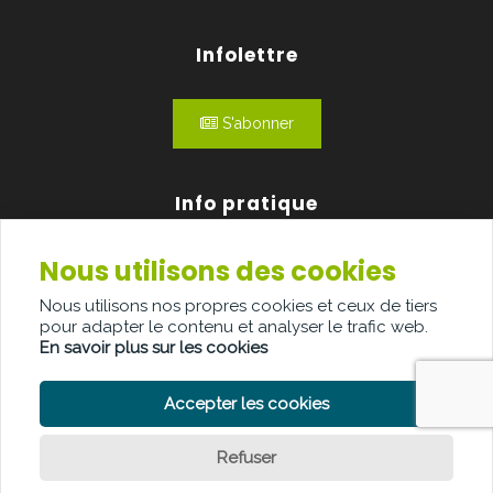
Infolettre
S'abonner
Info pratique
Nous utilisons des cookies
Qui sommes-nous?
Nous utilisons nos propres cookies et ceux de tiers
Publicité
pour adapter le contenu et analyser le trafic web.
En savoir plus sur les cookies
Contact
Accepter les cookies
Refuser
POLITIQUE DE CONFIDENTIALITÉ
POLITIQUE DE COOKIE