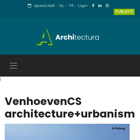
09 août 2026
NL
FR
Login
PUBLICITÉ
}
VenhoevenCS
architecture+urbanism