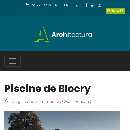
07 août 2026
NL
FR
Login
PUBLICITÉ
Piscine de Blocry
Ottignies-louvain-la-neuve (Waals Brabant)